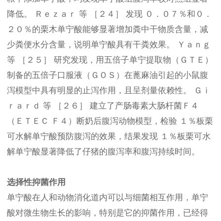
降低。 Ｒｅｚａｒ 等 ［２４］ 发现 ０．０７％和０．
２０％的栗木单宁酸能够显著增加粪中干物质含量，减
少粪便水分含量，说明单宁酸具有干粪效果。 Ｙａｎｇ
等 ［２５］ 研究发现，用五倍子单宁提取物（ＧＴＥ）
制备的五倍子口服液（ＧＯＳ）在蓖麻油引起的小鼠腹
泻模型中具有明显的止泻作用，且呈剂量依赖性。 Ｇｉ
ｒａｒｄ 等 ［２６］ 建立了产肠毒素大肠杆菌Ｆ４
（ＥＴＥＣ Ｆ４）断奶后腹泻动物模型，检验 １％板栗
可水解单宁酸预防腹泻的效果，结果发现 １％板栗可水
解单宁酸显著降低了仔猪的腹泻率和腹泻持续时间。
选择性抑菌作用
单宁酸在人和动物消化道内可以与细菌相互作用，单宁
酸对微生物生长的影响，特别是它的抑菌作用，已经得