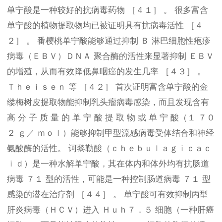
单宁酸是一种较好的抗病毒药物 ［４１］ 。 很多富含
单宁酸的植物提取物均已被证明具有抗病毒活性 ［４
２］ 。 番樱桃单宁酸能够通过抑制 Ｂ 淋巴细胞性疱疹
病毒（ＥＢＶ）ＤＮＡ 聚合酶的活性来显著抑制 ＥＢＶ
的增殖，从而有效降低鼻咽癌的发生几率 ［４３］ 。
Ｔｈｅｉｓｅｎ 等 ［４２］ 首次证明富含单宁酸的金
缕梅树皮提取物能抑制乳头瘤病毒感染，而且发现含有
高 分 子 质 量 的 单 宁 酸 提 取 物 或 单 宁 酸（１ ７０
２ ｇ／ ｍｏｌ）能够抑制甲型流感病毒受体结合和神经
氨酸酶的活性。 诃黎勒酸（ｃｈｅｂｕｌａｇｉｃａｃ
ｉｄ）是一种水解单宁酸，其在体内和体外均有抗肠道
病毒 ７１ 型的活性，可能是一种控制肠道病毒 ７１ 型
感染的潜在治疗剂 ［４４］ 。 单宁酸可有效抑制丙型
肝炎病毒（ＨＣＶ）进入 Ｈｕｈ７．５ 细胞（一种肝癌