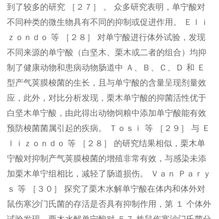
到了较多的研究 ［２７］ 。 众多研究表明，单宁酸对
不同种类的微生物具有不同的抑制或促进作用。 Ｅｌｉ
ｚｏｎｄｏ 等 ［２８］ 对单宁酸进行体外试验，发现
不同来源的单宁酸（白坚木、栗木或二者的组合）均抑
制了健康动物和患病动物肠道中 Ａ、Ｂ、Ｃ、Ｄ 和 Ｅ
型产气荚膜梭菌的生长，且与单宁酸的含量呈现剂量效
应，此外，对比分析发现，栗木单宁酸的抑菌活性优于
白坚木单宁酸，由此得出动物饲粮中添加单宁酸能有效
预防梭菌菌属引起的疾病。 Ｔｏｓｉ 等 ［２９］ 与 Ｅ
ｌｉｚｏｎｄｏ 等 ［２８］ 的研究结果相似，栗木单
宁酸对抑制产气荚膜梭菌的增殖非常有效，与感染未添
加栗木单宁组相比，减轻了肠道损伤。 Ｖａｎ Ｐａｒｙ
ｓ 等 ［３０］ 探究了栗木水解单宁酸在体内和体外对
鼠伤寒沙门氏菌的存活是否具有抑制作用，第 １ 个体外