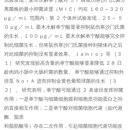
试验发现，栗木水解单宁酸对 ５７ 株鼠伤寒沙门氏菌分
离菌株的最小抑菌浓度（ＭＩＣ）均在 １６０～３２０
μｇ／ ｍＬ 范围内；第 ２ 个体外试验发现，２５～ ５
０ μｇ／ ｍＬ 栗木水解单宁酸显著抑制鼠伤寒沙门氏菌
的生长，１００ μｇ／ ｍＬ 栗木水解单宁酸能够完全抑
制此细菌生长，但将鼠伤寒沙门氏菌接种到猪体内之后
对此细菌的抑制没有显著效果。 Ｊａｍｒｏｚ 等 ［３
１］ 研究发现较高含量的单宁酸能够显著降低 ２８ 日
龄肉鸡小肠中大肠杆菌的数量。 单宁酸能够通过抑制外
排泵 ＮｏｒＡ 进而抑制金黄色葡萄球菌的生长 ［３
２］ 。 研究表明，单宁酸可能通过 ２ 条途径发挥抑菌
作用：一是单宁酸与细菌细胞膜和细胞质功能蛋白之间
的直接相互作用；二是单宁酸对细菌细胞代谢（如代谢
酶、脂质
和脂肪酸等）存在二次作用，引起细菌细胞代谢功能改