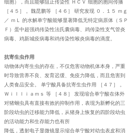
细胞），而且能够阻止传染性 ＨＣＶ 细胞的胞间传播
［４５］ 。魏昆鹏等 ［４６］ 研究发现 ０．１５ ｍｇ
／ ｍＬ 的水解单宁酸能够显著降低无特定病原体（ＳＰ
Ｆ）蛋中超强鸡传染性法氏囊病毒、鸡传染性支气管炎
病毒、鸡新城疫病毒和鸡传染性喉炎病毒的滴度。
抗寄生虫作用
动物体内寄生虫的存在，不仅危害动物机体本身，严重
时导致营养不良、发育迟缓、免疫力降低，而且危害到
人类食品安全。 单宁酸具备抗寄生虫作用 ［４７］ 。
Ｗｉｌｌｉａｍｓ 等 ［４８］ 发现缩合单宁酸在体外
对猪蛔虫具有直接有效的抑制作用，表现为新孵化的三
阶段幼虫的迁移能力降低，从猪身上恢复的四阶段幼虫
的活动能力和生存能力也有所
降低，透射电子显微镜显示缩合单宁酸对幼虫表皮和消