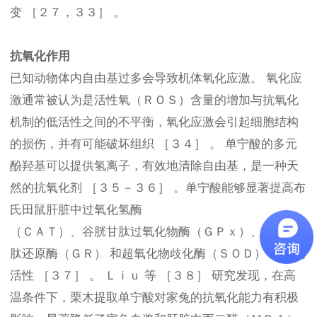
变 ［２７，３３］ 。
抗氧化作用
已知动物体内自由基过多会导致机体氧化应激。 氧化应
激通常被认为是活性氧（ＲＯＳ）含量的增加与抗氧化
机制的低活性之间的不平衡，氧化应激会引起细胞结构
的损伤，并有可能破坏组织 ［３４］ 。 单宁酸的多元
酚羟基可以提供氢离子，有效地清除自由基，是一种天
然的抗氧化剂 ［３５－３６］ 。单宁酸能够显著提高布
氏田鼠肝脏中过氧化氢酶
（ＣＡＴ）、谷胱甘肽过氧化物酶（ＧＰｘ）、谷胱甘
肽还原酶（ＧＲ） 和超氧化物歧化酶（ＳＯＤ） 等酶的
活性 ［３７］ 。 Ｌｉｕ 等 ［３８］ 研究发现，在高
温条件下，栗木提取单宁酸对家兔的抗氧化能力有积极