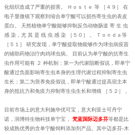
化组织造成了严重的损害。 Ｈｏｓｔｅ 等 ［４９］ 在
电子显微镜下观察到缩合单宁酸可以损伤寄生虫的表皮
蛋白。 天然植物单宁酸能够抑制反刍动物肠道 寄 生 虫
感 染，尤 其 是 线 虫 感 染 ［５０］ 。 Ｔｏｎｄａ等
［５１］ 研究发现，单宁酸提取物能够作为球虫病疫苗
的辅助药物治疗肉鸡球虫病。 目前认为单宁酸的抗寄生
虫作用可能有 ２ 种机制：第一为代谢阻断假说，即单宁
酸通过负面影响寄生虫本身的生理代谢过程抑制寄生虫
生长；第二为营养免疫假说，即单宁酸通过提高宿主本
身的抵抗力和免疫力抑制寄生虫生长和增殖 ［５２］ 。
目前市场上的意大利施华优可宝，意大利亚士可丹宁
诺，润博特生物科技单宁宝，
梵蓝国际迈多芬
等都是比
较成熟优秀的含单宁酸饲料添加剂产品。其中迈多芬-木