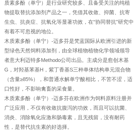
质素多酚（单宁）是行业研究较多、且备受关注的纯植
物提取替抗添加剂产品之一，凭借其收敛、抑菌、抗寄
生虫、抗炎症、抗氧化等显著功效，在“协同替抗”研究中
有着不可忽视的地位。
木质素多酚（单宁）-迈多芬是梵蓝国际从欧洲引进的新
型绿色天然饲料添加剂，由全球植物植物化学领域领导
者意大利迈特多Methodo公司出品。主成分是愈创木基
G，对羟基苯基H，紫丁香基S三种单体结构单元混合物
（含量≥85%），和普通水解单宁酸相比，不苦不涩，适
口性好，不影响禽畜的采食量。
木质素多酚（单宁）-迈多芬在欧洲作为饲料原料注册并
广泛应用，不仅有收敛抗腹泻的功效，而且可以抗菌、
消炎、消除氧化应激和肠毒素，且无残留，没有耐药
性，是替代抗生素的好选择。