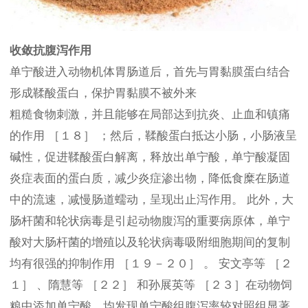
收敛抗腹泻作用
单宁酸进入动物机体胃肠道后，首先与胃黏膜蛋白结合
形成鞣酸蛋白，保护胃黏膜不被外来
粗糙食物刺激，并且能够在局部达到抗炎、止血和镇痛
的作用 ［１８］ ；然后，鞣酸蛋白抵达小肠，小肠液呈
碱性，促进鞣酸蛋白解离，释放出单宁酸，单宁酸凝固
炎症表面的蛋白质，减少炎症渗出物，降低食糜在肠道
中的流速，减慢肠道蠕动，呈现出止泻作用。 此外，大
肠杆菌和轮状病毒是引起动物腹泻的重要病原体，单宁
酸对大肠杆菌的增殖以及轮状病毒吸附细胞期间的复制
均有很强的抑制作用 ［１９－２０］ 。 安文亭等 ［２
１］ 、隋慧等 ［２２］ 和孙展英等 ［２３］在动物饲
粮中添加单宁酸，均发现单宁酸组腹泻率较对照组显著