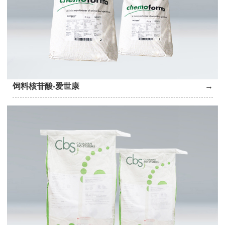
饲料核苷酸-爱世康
→