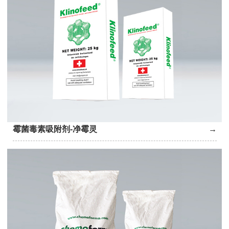
霉菌毒素吸附剂-净霉灵
→