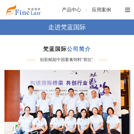
产品中心
应用案例
走进梵蓝国际
梵蓝国际
公司简介
——
创新赋能中国蓄禽饲料“替抗”
——