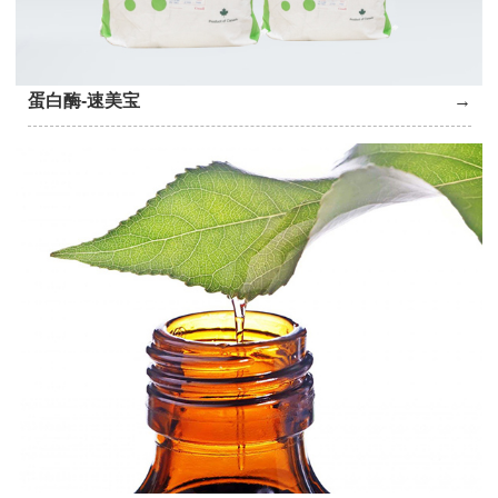
蛋白酶-速美宝
→