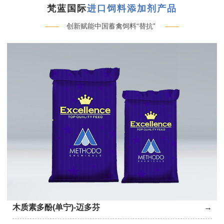
梵蓝国际
进口饲料添加剂产品
——
创新赋能中国蓄禽饲料“替抗”
——
木质素多酚(单宁)-迈多芬
→