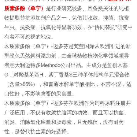
质素多酚（单宁）
是行业研究较多、且备受关注的纯植
物提取替抗添加剂产品之一，凭借其收敛、抑菌、抗寄
生虫、抗炎症、抗氧化等显著功效，在“协同替抗”研究中
有着不可忽视的地位。
木质素多酚（单宁）-迈多芬是梵蓝国际从欧洲引进的新
型绿色天然饲料添加剂，由全球植物植物化学领域领导
者意大利迈特多Methodo公司出品。主成分是愈创木基
G，对羟基苯基H，紫丁香基S三种单体结构单元混合物
（含量≥85%），和普通水解单宁酸相比，不苦不涩，适
口性好，不影响禽畜的采食量。
木质素多酚（单宁）-迈多芬在欧洲作为饲料原料注册并
广泛应用，不仅有收敛抗腹泻的功效，而且可以抗菌、
消炎、消除氧化应激和肠毒素，且无残留，没有耐药
性，是替代抗生素的好选择。