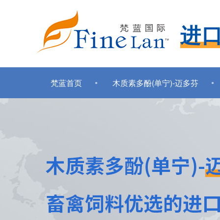
进
梵蓝首页
木质素多酚(单宁)-迈多芬