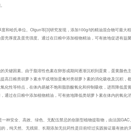
能。
厚度和哈氏单位。Olgun等[3]研究发现，添加100g/t的精油混合物可最
响蛋壳厚度及蛋壳强度。通过在日粮中添加植物精油，可有效地促进有益
能的关键因素。由于脂溶性色素在卵形成期间逐渐沉积到蛋黄，蛋黄颜色
此提高日粮类胡萝卜素水平或增加蛋禽对类胡萝卜素的消化吸收及沉积，
抗氧化性等特点，在体内易被不饱和脂肪酸氧化和抑制吸收，进而降低蛋
衡，通过在日粮中添加植物精油，可有效地降低类胡萝卜素在体内的氧化
是一种安全、高效、绿色、无配伍禁忌的创新型植物提取物，由法国GAC
共同研制的，纯天然、无残留、长期添加无抗药性是目前经过实践验证最有效的