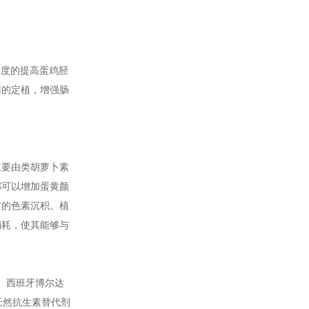
大程度的提高蛋鸡胫
菌的定植，增强肠
主要由类胡萝卜素
都可以增加蛋黄颜
黄的色素沉积。植
消耗，使其能够与
、西班牙博尔达
天然抗生素替代剂