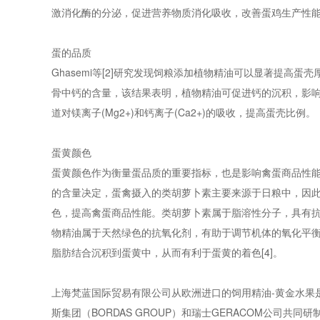
激消化酶的分泌，促进营养物质消化吸收，改善蛋鸡生产性
蛋的品质
Ghasemi等[2]研究发现饲粮添加植物精油可以显著提高蛋壳
骨中钙的含量，该结果表明，植物精油可促进钙的沉积，影
道对镁离子(Mg2+)和钙离子(Ca2+)的吸收，提高蛋壳比例。
蛋黄颜色
蛋黄颜色作为衡量蛋品质的重要指标，也是影响禽蛋商品性
的含量决定，蛋禽摄入的类胡萝卜素主要来源于日粮中，因
色，提高禽蛋商品性能。类胡萝卜素属于脂溶性分子，具有
物精油属于天然绿色的抗氧化剂，有助于调节机体的氧化平
脂肪结合沉积到蛋黄中，从而有利于蛋黄的着色[4]。
上海梵蓝国际贸易有限公司从欧洲进口的饲用精油-黄金水果
斯集团（BORDAS GROUP）和瑞士GERACOM公司