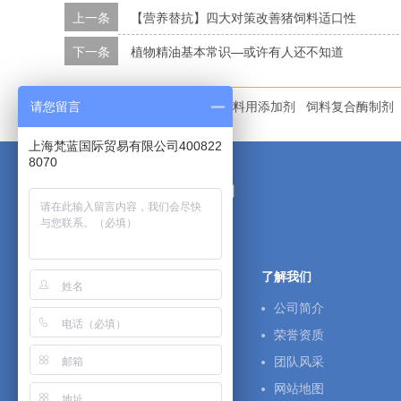
上一条
【营养替抗】四大对策改善猪饲料适口性
下一条
植物精油基本常识—或许有人还不知道
本文标签：
天然植物精油
饲料用添加剂
饲料复合酶制剂
请您留言
上海梵蓝国际贸易有限公司400822
8070
上海梵蓝国际贸易有限公司
网站版权注册 仿冒必究!
梵蓝首页
了解我们
霉菌毒素吸附剂-净霉灵
公司简介
饲料核苷酸-爱世康
荣誉资质
溶水精油-喀泰宝20
团队风采
蛋白酶-速美宝
网站地图