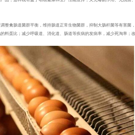
效调整禽肠道菌群平衡，维持肠道正常生物菌群，抑制大肠杆菌等有害菌
鸡的料蛋比；减少呼吸道、消化道、肠道等疾病的发病率，减少死淘率；