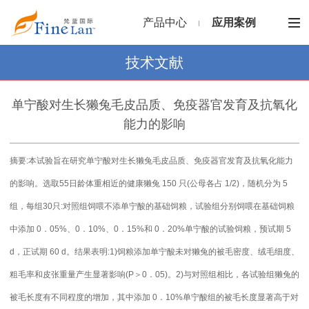
产品中心
应用案例
技术文献
单宁酸对生长獭兔毛皮品质、免疫器官发育及抗氧化
能力的影响
摘要:本试验旨在研究单宁酸对生长獭兔毛皮品质、免疫器官发育及抗氧化能力
的影响。选取55日龄体重相近的健康獭兔 150 只(公母各占 1/2)，随机分为 5
组，每组30只:对照组饲喂不添单宁酸的基础饲粮，试验组分别饲喂在基础饲粮
中添加 0．05%、0．10%、0．15%和 0．20%单宁酸的试验饲粮，预试期 5
d，正试期 60 d。结果表明:1)饲粮添加单宁酸未对獭兔的被毛密度、绒毛细度、
粗毛率和皮张重量产生显著影响(P＞0．05)。2)与对照组相比，各试验组獭兔的
被毛长度有不同程度的增加，其中添加 0．10%单宁酸组的被毛长度显著高于对