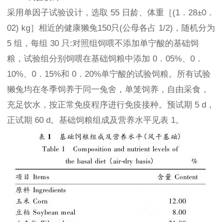
采用单因子试验设计，选取 55 日龄、体重［(1．28±0．
02) kg］相近的健康獭兔150只(公母各占 1/2)，随机分为
5 组，每组 30 只:对照组饲喂不添加单宁酸的基础饲
粮，试验组分别饲喂在基础饲粮中添加 0．05%、0．
10%、0．15%和 0．20%单宁酸的试验饲粮。所有试验
獭兔均在冬季饲养于同一兔舍，单笼饲养，自由采食，
充足饮水，按正常免疫程序进行免疫接种。预试期 5 d，
正试期 60 d。基础饲粮组成及营养水平见表 1。