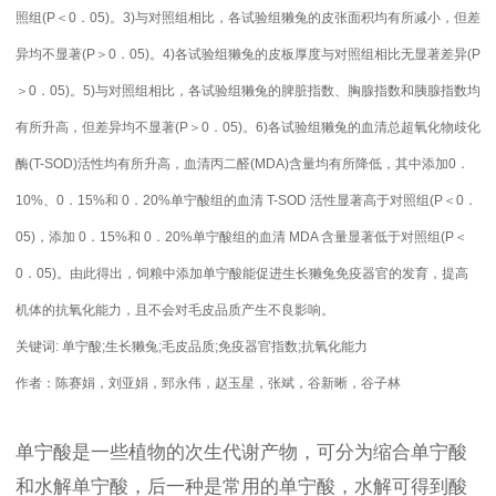
照组(P＜0．05)。3)与对照组相比，各试验组獭兔的皮张面积均有所减小，但差
异均不显著(P＞0．05)。4)各试验组獭兔的皮板厚度与对照组相比无显著差异(P
＞0．05)。5)与对照组相比，各试验组獭兔的脾脏指数、胸腺指数和胰腺指数均
有所升高，但差异均不显著(P＞0．05)。6)各试验组獭兔的血清总超氧化物歧化
酶(T-SOD)活性均有所升高，血清丙二醛(MDA)含量均有所降低，其中添加0．
10%、0．15%和 0．20%单宁酸组的血清 T-SOD 活性显著高于对照组(P＜0．
05)，添加 0．15%和 0．20%单宁酸组的血清 MDA 含量显著低于对照组(P＜
0．05)。由此得出，饲粮中添加单宁酸能促进生长獭兔免疫器官的发育，提高
机体的抗氧化能力，且不会对毛皮品质产生不良影响。
关键词: 单宁酸;生长獭兔;毛皮品质;免疫器官指数;抗氧化能力
作者：陈赛娟，刘亚娟，郅永伟，赵玉星，张斌，谷新晰，谷子林
单宁酸是一些植物的次生代谢产物，可分为缩合单宁酸
和水解单宁酸，后一种是常用的单宁酸，水解可得到酸