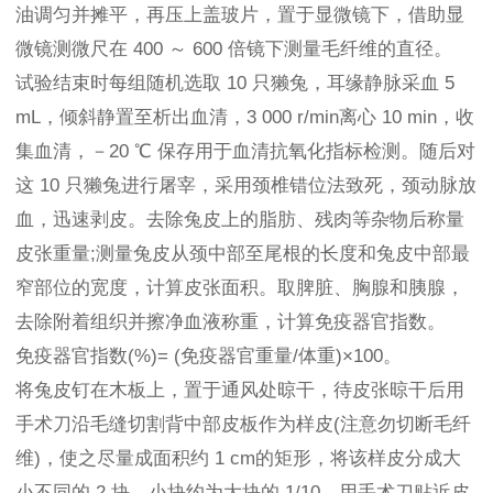
油调匀并摊平，再压上盖玻片，置于显微镜下，借助显
微镜测微尺在 400 ～ 600 倍镜下测量毛纤维的直径。
试验结束时每组随机选取 10 只獭兔，耳缘静脉采血 5
mL，倾斜静置至析出血清，3 000 r/min离心 10 min，收
集血清，－20 ℃ 保存用于血清抗氧化指标检测。随后对
这 10 只獭兔进行屠宰，采用颈椎错位法致死，颈动脉放
血，迅速剥皮。去除兔皮上的脂肪、残肉等杂物后称量
皮张重量;测量兔皮从颈中部至尾根的长度和兔皮中部最
窄部位的宽度，计算皮张面积。取脾脏、胸腺和胰腺，
去除附着组织并擦净血液称重，计算免疫器官指数。
免疫器官指数(%)= (免疫器官重量/体重)×100。
将兔皮钉在木板上，置于通风处晾干，待皮张晾干后用
手术刀沿毛缝切割背中部皮板作为样皮(注意勿切断毛纤
维)，使之尽量成面积约 1 cm的矩形，将该样皮分成大
小不同的 2 块，小块约为大块的 1/10，用手术刀贴近皮