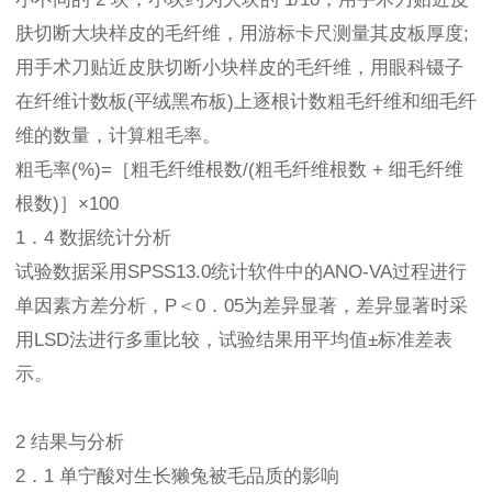
肤切断大块样皮的毛纤维，用游标卡尺测量其皮板厚度;
用手术刀贴近皮肤切断小块样皮的毛纤维，用眼科镊子
在纤维计数板(平绒黑布板)上逐根计数粗毛纤维和细毛纤
维的数量，计算粗毛率。
粗毛率(%)=［粗毛纤维根数/(粗毛纤维根数 + 细毛纤维
根数)］×100
1．4 数据统计分析
试验数据采用SPSS13.0统计软件中的ANO-VA过程进行
单因素方差分析，P＜0．05为差异显著，差异显著时采
用LSD法进行多重比较，试验结果用平均值±标准差表
示。
2 结果与分析
2．1 单宁酸对生长獭兔被毛品质的影响