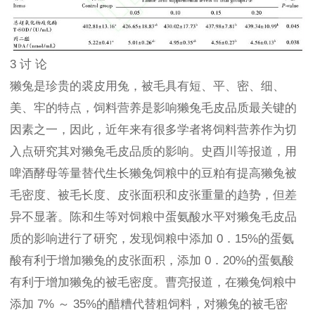
3 讨 论
獭兔是珍贵的裘皮用兔，被毛具有短、平、密、细、
美、牢的特点，饲料营养是影响獭兔毛皮品质最关键的
因素之一，因此，近年来有很多学者将饲料营养作为切
入点研究其对獭兔毛皮品质的影响。史酉川等报道，用
啤酒酵母等量替代生长獭兔饲粮中的豆粕有提高獭兔被
毛密度、被毛长度、皮张面积和皮张重量的趋势，但差
异不显著。陈和生等对饲粮中蛋氨酸水平对獭兔毛皮品
质的影响进行了研究，发现饲粮中添加 0．15%的蛋氨
酸有利于增加獭兔的皮张面积，添加 0．20%的蛋氨酸
有利于增加獭兔的被毛密度。曹亮报道，在獭兔饲粮中
添加 7% ～ 35%的醋糟代替粗饲料，对獭兔的被毛密