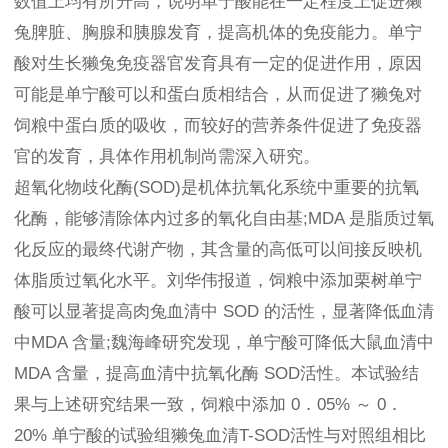
数值上均有所升高，说明单宁酸能在一定程度上促进獭
兔脾脏、胸腺和胰腺发育，提高机体的免疫能力。单宁
酸对生长獭兔免疫器官发育具有一定的促进作用，原因
可能是单宁酸可以和蛋白质相结合，从而促进了獭兔对
饲粮中蛋白质的吸收，而较好的营养条件促进了免疫器
官的发育，具体作用机制尚需深入研究。
超氧化物歧化酶(SOD)是机体抗氧化系统中重要的抗氧
化酶，能够清除体内过多的氧化自由基;MDA 是脂质过氧
化反应的最终代谢产物，其含量的高低可以间接反映机
体脂质过氧化水平。刘华伟报道，饲粮中添加栗树单宁
酸可以显著提高肉兔血清中 SOD 的活性，显著降低血清
中MDA 含量;魏海峰研究发现，单宁酸可降低大鼠血清中
MDA 含量，提高血清中抗氧化酶 SOD活性。本试验结
果与上述研究结果一致，饲粮中添加 0．05% ～ 0．
20% 单宁酸的试验组獭兔血清T-SOD活性与对照组相比