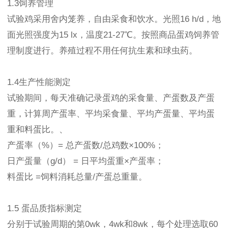
1.3饲养管理
试验鸡采用舍内笼养，自由采食和饮水。光照16 h/d，地
面光照强度为15 lx，温度21-27℃。按照商品蛋鸡饲养管
理制度进行。养殖过程不用任何抗生素和球虫药。
1.4生产性能测定
试验期间，每天准确记录蛋鸡的采食量、产蛋数及产蛋
重，计算周产蛋率、平均采食量、平均产蛋量、平均蛋
重和料蛋比。、
产蛋率（%）= 总产蛋数/总鸡数×100%；
日产蛋量（g/d） = 日平均蛋重×产蛋率；
料蛋比 =饲料消耗总量/产蛋总重量。
1.5 蛋品质指标测定
分别于试验周期的第0wk，4wk和8wk，每个处理选取60