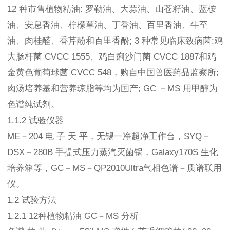
12 种市售植物精油: 罗勒油、大蒜油、山苍籽油、蓝桉
油、安息香油、柠檬草油、丁香油、百里香油、牛至
油、肉桂醛、香芹酚和百里香酚; 3 种常见临床致病菌:鸡
大肠杆菌 CVCC 1555、鸡白痢沙门菌 CVCC 1887和鸡
金黄色葡萄球菌 CVCC 548，购自中国兽医药品监察所;
肉汤培养基和营养琼脂等均为国产; GC －MS 用甲醇为
色谱纯试剂。
1.1.2 试验仪器
ME－204 电 子 天 平，无锡一净超净工作台，SYQ－
DSX－280B 手提式压力蒸汽灭菌锅，Galaxy170S 生化
培养箱等，GC－MS－QP2010Ultra气相色谱－质谱联用
仪。
1.2 试验方法
1.2.1 12种植物精油 GC－MS 分析