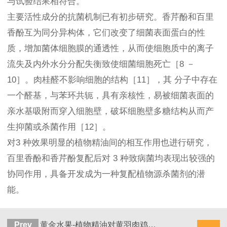
与试验结果相符合。
主要活性成分的抗菌机制已有初步研究。香芹酚和百里
香酚互为同分异构体，它们改变了细菌表面蛋白的性
质，增加菌体细胞膜的通透性，从而使细胞质中的离子
流失及内外水分分配失衡致使细菌细胞死亡［8 －
10］。肉桂醛不影响细胞的结构［11］，其 分子中存在
一个醛基，与苯环共轭，具有亲核性，易被细菌表面的
亲水基吸附而穿入细胞壁，破坏细胞壁多糖结构从而产
生抑菌或杀菌作用［12］。
对3 种效果明显的植物精油间的相互作用也进行研究，
百里香酚和香芹酚复配后对 3 种致病菌均表现出较强的
协同作用，具备开发成为一种复配植物源杀菌剂的潜
能。
Prev
黄金水果-植物精油对黄羽肉鸡生产性能的影响研究