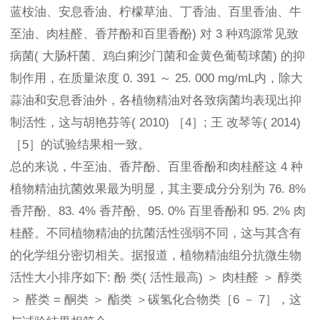
蓝桉油、安息香油、柠檬草油、丁香油、百里香油、牛
至油、肉桂醛、香芹酚和百里香酚) 对 3 种鸡源常见致
病菌( 大肠杆菌、鸡白痢沙门菌和金黄色葡萄球菌) 的抑
制作用，在质量浓度 0. 391 ～ 25. 000 mg/mL内，除大
蒜油和安息香油外，各植物精油对各致病菌均表现出抑
制活性，这与胡艳芬等( 2010) ［4］; 王 改琴等( 2014)
［5］的试验结果相一致。
总的来说，牛至油、香芹酚、百里香酚和肉桂醛这 4 种
植物精油抗菌效果最为明显，其主要成分分别为 76. 8%
香芹酚、83. 4% 香芹酚、95. 0% 百里香酚和 95. 2% 肉
桂醛。不同植物精油的抗菌活性强弱不同，这与其含有
的化学组分密切相关。据报道，植物精油组分抗微生物
活性大小排序如下: 酚 类( 活性最高) ＞ 肉桂醛 ＞ 醇类
＞ 醛类 = 酮类 ＞ 酯类 ＞碳氢化合物类［6 － 7］，这